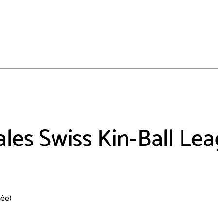
ales Swiss Kin-Ball Le
née)