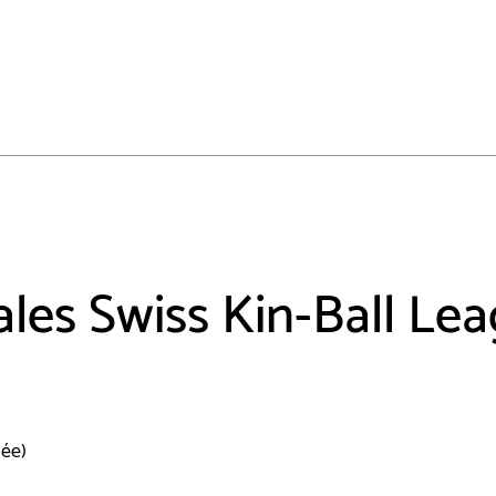
ales Swiss Kin-Ball Le
née)