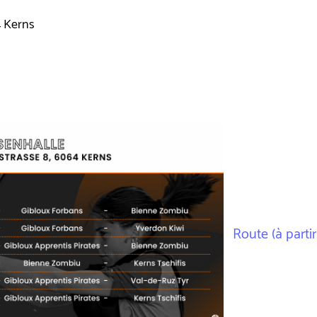
4 Kerns
Route (à partir